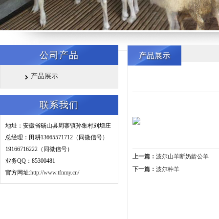
公司产品
产品展示
产品展示
联系我们
地址：安徽省砀山县周寨镇孙集村刘坝庄
总经理：田耕
13665571712（同微信号）
19166716222（同微信号）
上一篇：
波尔山羊断奶龄公羊
业务QQ：85300481
下一篇：
波尔种羊
官方网址:
http://www.tfnmy.cn/