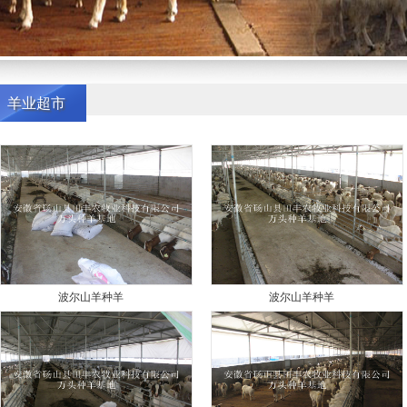
羊业超市
波尔山羊种羊
波尔山羊种羊