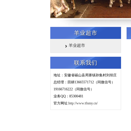
羊业超市
羊业超市
联系我们
地址：安徽省砀山县周寨镇孙集村刘坝庄
总经理：田耕
13665571712（同微信号）
19166716222（同微信号）
业务QQ：85300481
官方网址:
http://www.tfnmy.cn/